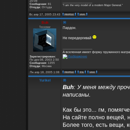
20:08
_________________
Сообщения:
81
"I am the very model of a modern Major General."
Откуда:
Оттуда
Вс апр 17, 2005 23:43
Buh
Техномаг
Пардон.
Не передергивай
_________________
А вселенная имеет форму пружинного матрас
Зарегистрирован:
Пн дек 08, 2003 2:50
Сообщения:
1355
Откуда:
Москва
Пн апр 18, 2005 1:08
Yurikel
Buh
: У меня между про
написаны.
Как бы это... гм, помягче
На сайте полно вещей, н
Более того, есть вещи, 