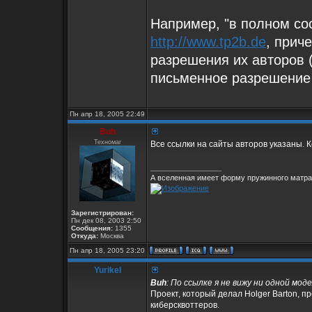
Например, "в полном со
http://www.tp2b.de
, прич
разрешения их авторов (
письменное разрешение
Пн апр 18, 2005 22:49
Buh
Техномаг
Все ссылки на сайты авторов указаны. 
_________________
А вселенная имеет форму пружинного матрас
Зарегистрирован:
Пн дек 08, 2003 2:50
Сообщения:
1355
Откуда:
Москва
Пн апр 18, 2005 23:20
Yurikel
Buh
: По ссылке я не вижу ни одной моде
Проект, который делал Holger Barton, 
киберсквоттеров.