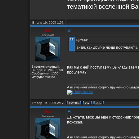
тематикой вселенной Ва
Вт апр 19, 2005 1:57
Buh
Техномаг
Цитата:
видя, как другие люди поступают с
Зарегистрирован:
Как мы с ней поступаем? Выкладываем 
Пн дек 08, 2003 2:50
проблема?
Сообщения:
1355
Откуда:
Москва
_________________
А вселенная имеет форму пружинного матрас
Вт апр 19, 2005 2:17
Buh
Техномаг
Да кстати. Мож Вы еще и сторонник проц
похожая.
_________________
А вселенная имеет форму пружинного матрас