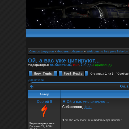
Список форумов
»
Форумы общения
»
Welcome to free port Babylon
Ой, а вас уже цитируют...
Модераторы:
AGAMEMNON
,
Buh
,
Лондо
,
Гарибальди
Страница
1
из
5
[ Сообще
Для печати
Ой, а
Автор
Сергей S
Ой, а вас уже цитируют...
Собственно,
факт
.
_________________
"I am the very model of a modern Major General."
Зарегистрирован:
Пн июл 05, 2004