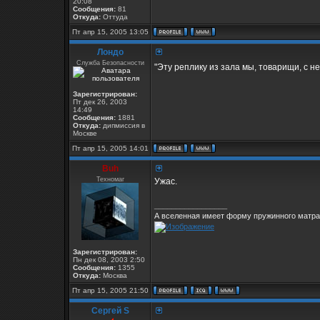
20:08
Сообщения:
81
Откуда:
Оттуда
Пт апр 15, 2005 13:05
Лондо
Служба Безопасности
"Эту реплику из зала мы, товарищи, с 
Зарегистрирован:
Пт дек 26, 2003
14:49
Сообщения:
1881
Откуда:
дипмиссия в
Москве
Пт апр 15, 2005 14:01
Buh
Техномаг
Ужас.
_________________
А вселенная имеет форму пружинного матрас
Зарегистрирован:
Пн дек 08, 2003 2:50
Сообщения:
1355
Откуда:
Москва
Пт апр 15, 2005 21:50
Сергей S