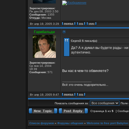
Зарегистрирован:
Пн дек 08, 2003 2:50
Сообщения:
1355
Откуда:
Москва
Вт апр 19, 2005 3:29
Гарибальди
Сергей S писал(а):
Да? А я думал вы будете рады - ни 
аутентично.
Зарегистрирован:
Ср янв 14, 2004
18:39
Вы нас в чем-то обвиняете?
Сообщения:
571
_________________
Всё это очень подозрительно...
Вт апр 19, 2005 9:47
Показать сообщения за:
Поле 
Страница
1
из
5
[ Сообще
Список форумов
»
Форумы общения
»
Welcome to free port Babylon