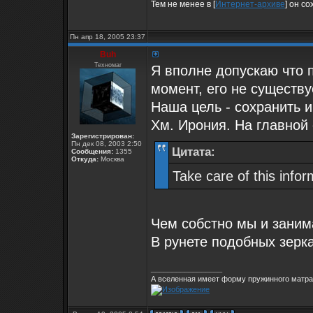
Тем не менее в [
Интернет-архиве
] он с
Пн апр 18, 2005 23:37
Buh
Техномаг
Я вполне допускаю что 
момент, его не существу
Наша цель - сохранить 
Хм. Ирония. На главной
Зарегистрирован:
Пн дек 08, 2003 2:50
Цитата:
Сообщения:
1355
Откуда:
Москва
Take care of this infor
Чем собстно мы и заним
В рунете подобных зерка
_________________
А вселенная имеет форму пружинного матрас