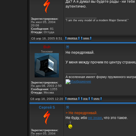
Да? А я думал вы будете рады - ни тебе 
аутентично.
_________________
Зарегистрирован:
"I am the very model of a modern Major General."
Пн июл 05, 2004
20:08
Сообщения:
81
Откуда:
Оттуда
Сб апр 16, 2005 8:51
Buh
Техномаг
Не передргивай.
У меня между прочим по центру страни
_________________
А вселенная имеет форму пружинного матрас
Зарегистрирован:
Пн дек 08, 2003 2:50
Сообщения:
1355
Откуда:
Москва
Сб апр 16, 2005 12:20
Сергей S
> Не передргивай.
Не буду, ибо
не знаю
, что это такое.
Зарегистрирован:
Пн июл 05, 2004