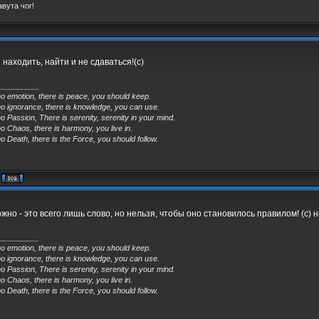
вута чог!
 находить, найти и не сдаваться!(с)
_________
no emotion, there is peace, you should keep.
no ignorance, there is knowledge, you can use.
o Passion, There is serenity, serenity in your mind.
o Chaos, there is harmony, you live in.
o Death, there is the Force, you should follow.
жно - это всего лишь слово, но нельзя, чтобы оно становилось правилом! (с) 
_________
no emotion, there is peace, you should keep.
no ignorance, there is knowledge, you can use.
o Passion, There is serenity, serenity in your mind.
o Chaos, there is harmony, you live in.
o Death, there is the Force, you should follow.