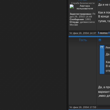
Служба Безопасности
Да и не 
Как я п
Зарегистрирован:
Пт
В конце
дек 26, 2003 14:49
Сообщения:
1881
тупик, т
Откуда:
дипмиссия в
Москве
Чт фев 19, 2004 14:37
Гость
Лон
Да
Ка
В 
от
Да, а пр
вариан
,имхо д
Чт фев 19, 2004 17:53