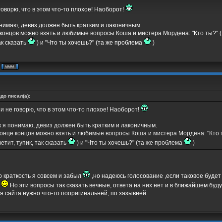
говорю, что в этом что-то плохое! Наоборот!
онимаю, девиз должен быть кратким и лаконичным.
 концов можно взять и любимые вопросы Коша и мистера Мордена: "Кто ты?" (т
ак сказать
) и "Что ты хочешь?" (та же проблема
)
до писал(а):
 и не говорю, что в этом что-то плохое! Наоборот!
к я понимаю, девиз должен быть кратким и лаконичным.
конце концов можно взять и любимые вопросы Коша и мистера Мордена: "Кто т
ветит, тупик, так сказать
) и "Что ты хочешь?" (та же проблема
)
о краткость я совсем и забыл
,но надеюсь голосование ,если таковое буде
т
Но эти вопросы так сказать вечные, ответа на них нет и в ближайшем бу
ля сайта нужно что-то пооригинальней, по зазывней.