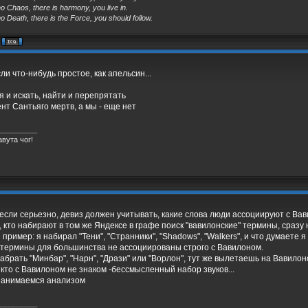
o Chaos, there is harmony, you live in.
o Death, there is the Force, you should follow.
сли что-нибудь простое, как апельсин...
я и искать, найти и перепрятать
нт Сантьяго мертв, а мы - еще нет
_________
вута чог!
 если серьезно, девиз должен учитывать, какие слова люди ассоциируют с Вав
 кто набирают в том же Яндексе в графе поиск "вавилонские" термины, сразу на
пример: я набирал "Тени", "Странники", "Shadows", "Walkers", и что думаете я 
 термины для большинства не ассоциированы строго с Вавилоном.
набрать "Минбар", "Нарн", "Дрази" или "Ворлон", тут же вылетаешь на Вавилон
 кто с Вавилоном не знаком -бессмысленный набор звуков...
 занимаемся анализом
_________