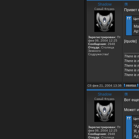
Shadow
Самый Флудер.
Привет 
Цит
Ма
Ар
Зарегистрирован:
Пт
фев 06, 2004 12:25
[/quote]
Сообщения:
2948
Откуда:
Столица
Земного
________
Содружества!
There is 
There is 
There is n
There is n
There is n
Сб фев 21, 2004 13:36
Shadow
Самый Флудер.
Вот еще.
Может и
Цит
"А
Зарегистрирован:
Пт
фев 06, 2004 12:25
Я,
Сообщения:
2948
Ад
Откуда:
Столица