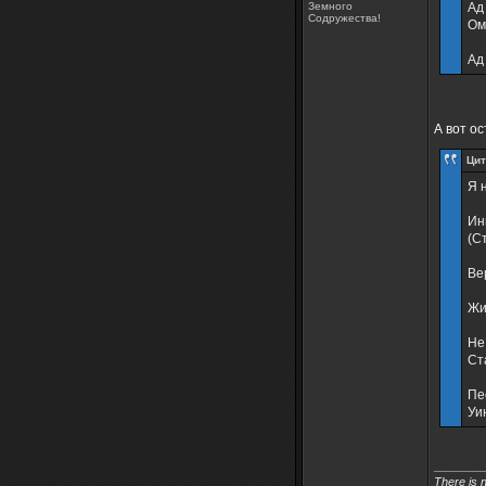
Земного
Ад
Содружества!
Ом
Ад
А вот о
Цит
Я 
Ин
(С
Ве
Жи
Не
Ст
Пе
Уи
________
There is 