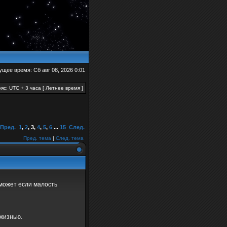
ущее время: Сб авг 08, 2026 0:01
яс: UTC + 3 часа [ Летнее время ]
Пред.
1
,
2
,
3
,
4
,
5
,
6
...
15
След.
Пред. тема
|
След. тема
может если малость
 жизнью.