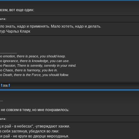
всем, вот еще один:
ата:
ло знать, надо и применять. Мало хотеть, надо и делать.
тур Чарльз Кларк
_________
no emotion, there is peace, you should keep.
no ignorance, there is knowledge, you can use.
o Passion, There is serenity, serenity in your mind.
o Chaos, there is harmony, you live in.
o Death, there is the Force, you should follow.
..
 не совсем в тему, но мне понравилось:
ата:
д и рай - в небесах", -утверждают ханжи.
 в себя заглянув, убедился во лжи:
 и рай - не круги во дворце мирозданья.