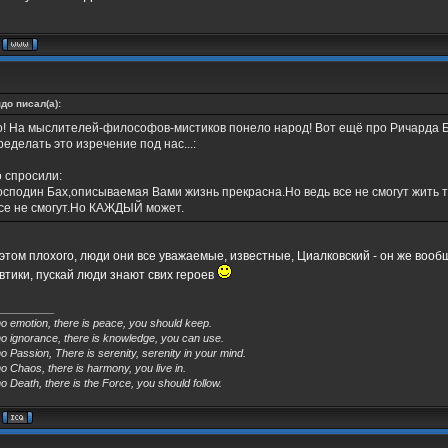
до писал(а):
о! На мыслителей-философов-мистиков понело народ! Вот ещё про Ричарда Б
ределать это изречение под нас...:
о спросили:
Господин Бах,описываемая Вами жизнь прекрасна.Но ведь все не смогут жить 
Все не смогут.Но КАЖДЫЙ может.
в этом плохого, люди они все уважаемые, известные, Циалковский - он же вооб
втики, пускай люди знают свих героев
_________
no emotion, there is peace, you should keep.
no ignorance, there is knowledge, you can use.
o Passion, There is serenity, serenity in your mind.
o Chaos, there is harmony, you live in.
o Death, there is the Force, you should follow.