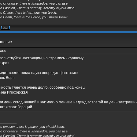
no ignorance, there is knowledge, you can use.
o Passion, There is serenity, serenity in your mind.
o Chaos, there is harmony, you live in.
o Death, there is the Force, you should follow.
олжение
ата:
вольствуйся настоящим, но стремись к лучшему.
ократ
идет время, когда наука опередит фантазию
ль Верн
чность тянется очень долго, особенно под конец
ина Ипохорская
ви день сегодняшний и как можно меньше надежд возлагай на день завтрашни
инт Флаак Гораций
_________
no emotion, there is peace, you should keep.
no ignorance, there is knowledge, you can use.
o Passion, There is serenity, serenity in your mind.