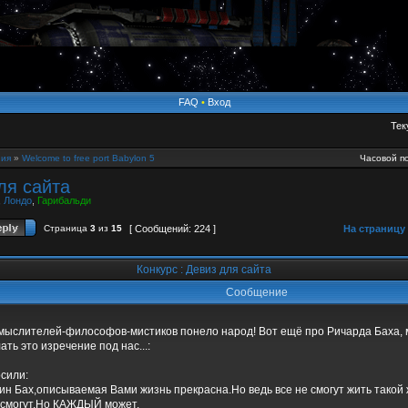
FAQ
•
Вход
Тек
ия
»
Welcome to free port Babylon 5
Часовой по
ля сайта
,
Лондо
,
Гарибальди
Страница
3
из
15
[ Сообщений: 224 ]
На страницу
Конкурс : Девиз для сайта
Сообщение
 мыслителей-философов-мистиков понело народ! Вот ещё про Ричарда Баха, 
ть это изречение под нас...:
осили:
дин Бах,описываемая Вами жизнь прекрасна.Но ведь все не смогут жить такой
е смогут.Но КАЖДЫЙ может.