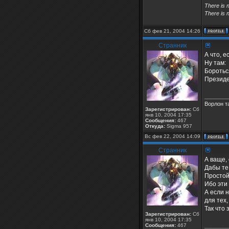
There is n
There is n
Сб фев 21, 2004 14:26
Странник
А что, е
Ну там:
Боротьс
Президе
________
Ворлон та
Зарегистрирован:
Сб
янв 10, 2004 17:35
Сообщения:
467
Откуда:
Sigma 957
Вс фев 22, 2004 14:09
Странник
А ваще,
Дабы те,
Простой 
Ибо эти
А если 
для тех,
Так что
Зарегистрирован:
Сб
янв 10, 2004 17:35
Сообщения:
467
________