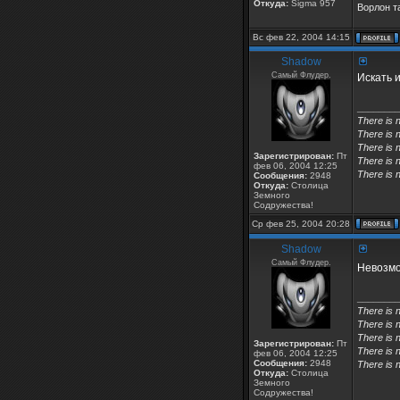
Откуда:
Sigma 957
Ворлон та
Вс фев 22, 2004 14:15
Shadow
Самый Флудер.
Искать и
________
There is 
There is 
There is n
Зарегистрирован:
Пт
There is n
фев 06, 2004 12:25
There is n
Сообщения:
2948
Откуда:
Столица
Земного
Содружества!
Ср фев 25, 2004 20:28
Shadow
Самый Флудер.
Невозмо
________
There is 
There is 
There is n
Зарегистрирован:
Пт
There is n
фев 06, 2004 12:25
Сообщения:
2948
There is n
Откуда:
Столица
Земного
Содружества!