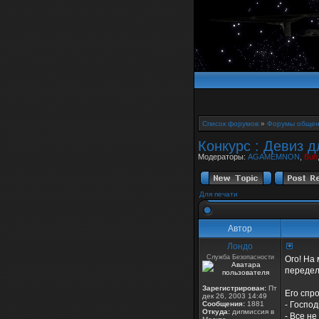
Список форумов
»
Форумы общен
Конкурс : Девиз д
Модераторы:
AGAMEMNON
,
Buh
Для печати
Автор
Лондо
Служба Безопасности
Ого! На
передела
Зарегистрирован:
Пт
Его спр
дек 26, 2003 14:49
Сообщения:
1881
- Госпо
Откуда:
дипмиссия в
- Все н