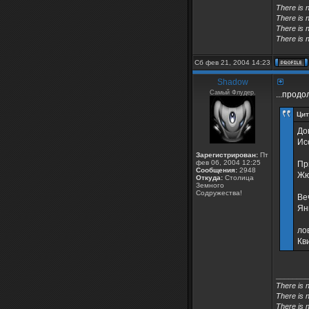
There is 
There is n
There is n
There is n
Сб фев 21, 2004 14:23
Shadow
Самый Флудер.
...прод
Цит
До
Ис
Зарегистрирован:
Пт
фев 06, 2004 12:25
Пр
Сообщения:
2948
Жю
Откуда:
Столица
Земного
Содружества!
Ве
Ян
ло
Кв
________
There is 
There is 
There is n