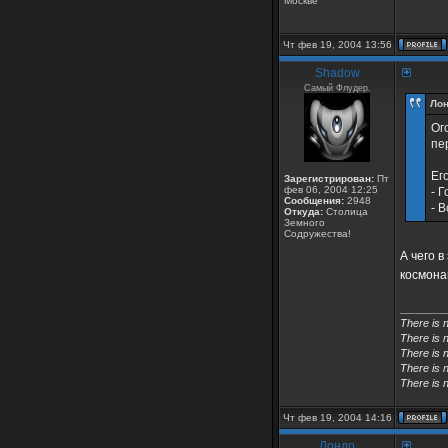
Москве
Чт фев 19, 2004 13:56
Shadow
Самый Флудер.
Лон
Ог
пе
Ег
Зарегистрирован:
Пт
фев 06, 2004 12:25
- 
Сообщения:
2948
- 
Откуда:
Столица
Земного
Содружества!
А чего 
космона
________
There is 
There is 
There is n
There is n
There is n
Чт фев 19, 2004 14:16
Лондо