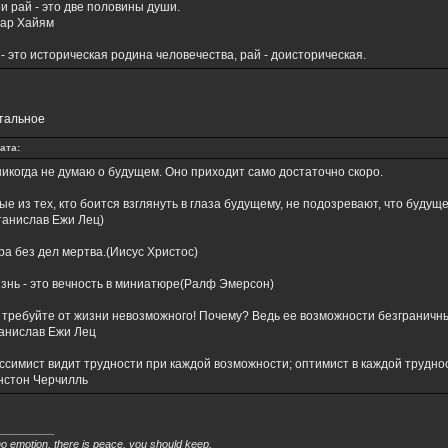
 и рай - это две половины души.
ар Хайям
 - это историческая родина человечества, рай - доисторическая.
стальное
ата:
никогда не думаю о будущем. Оно приходит само достаточно скоро.
ые из тех, кто боится взглянуть в глаза будущему, не подозревают, что будущ
танислав Ежи Лец)
ра без дел мертва.(Иисус Христос)
знь - это вечность в миниатюре(Ралф Эмерсон)
 требуйте от жизни невозможного! Почему? Ведь ее возможности безграничн
анислав Ежи Лец
ссимист видит трудности при каждой возможности; оптимист в каждой трудно
нстон Черчилль
_________
no emotion, there is peace, you should keep.