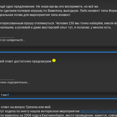
ещё одно предложение. Не знаю как вы его воспримете, но всё же.
те сделаем полевую игрушку по Вавилону, выездную. Либо конвент типа Форк
деальная почва для мароприятия типа конвент.
итересованным прошу откликнуться. Человек 150 мы точно наберём, ежели в
напишем, а ролевой и даже мастерский опыт тут, я полагаю, у многих есть.
__________
 ist rundgemacht...
ой ответ достаточно предсказуем
__________
очень подозрительно...
 ответ на вопрос Грегила или мой.
 тут ходила по инету нашла интересное мероприятие
http://chelkon.ru/user/bab
 по вавилону на 2006 года в Екатеренбурге, место проведение, кажется, совп