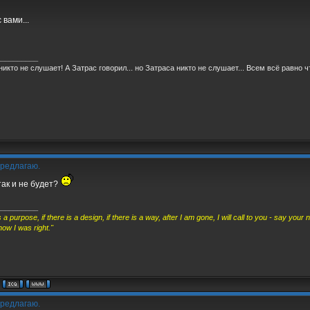
 вами...
__________
никто не слушает! А Затрас говорил... но Затраса никто не слушает... Всем всё равно чт
редлагаю.
так и не будет?
__________
is a purpose, if there is a design, if there is a way, after I am gone, I will call to you - say 
now I was right."
редлагаю.