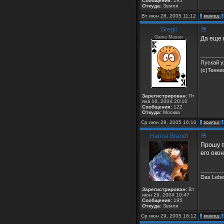
Сообщения:
195
Откуда:
Земля
Вт июн 28, 2005 11:12
Gregil
Game Master
Да еще 
_______
Пускай у
(с)Тенни
Зарегистрирован:
Пт
янв 16, 2004 20:10
Сообщения:
122
Откуда:
Москва
Ср июн 29, 2005 16:10
Hanna Brandt
Прошу п
его око
_______
Das Leben
Зарегистрирован:
Вт
июн 29, 2004 10:47
Сообщения:
195
Откуда:
Земля
Ср июн 29, 2005 18:12