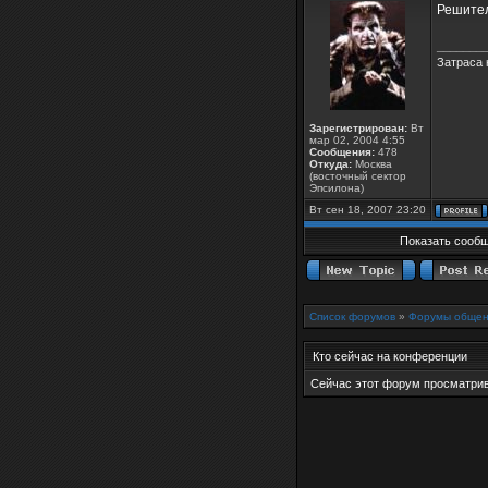
Решител
_______
Затраса 
Зарегистрирован:
Вт
мар 02, 2004 4:55
Сообщения:
478
Откуда:
Москва
(восточный сектор
Эпсилона)
Вт сен 18, 2007 23:20
Показать сообщ
Список форумов
»
Форумы общен
Кто сейчас на конференции
Сейчас этот форум просматрива