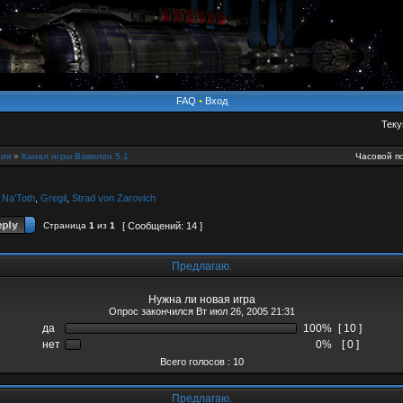
FAQ
•
Вход
Теку
ия
»
Канал игры Вавилон 5.1
Часовой по
,
Na'Toth
,
Gregil
,
Strad von Zarovich
Страница
1
из
1
[ Сообщений: 14 ]
Предлагаю.
Нужна ли новая игра
Опрос закончился Вт июл 26, 2005 21:31
да
100%
[ 10 ]
нет
0%
[ 0 ]
Всего голосов : 10
Предлагаю.