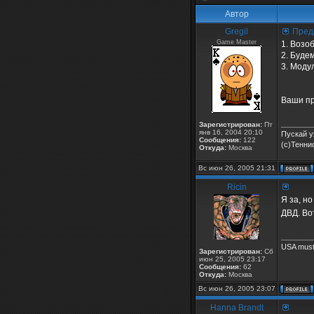
Автор
Gregil
Пред
Game Master
1. Возоб
2. Буде
3. Модул
Ваши п
_______
Зарегистрирован:
Пт
янв 16, 2004 20:10
Пускай у
Сообщения:
122
(с)Тенни
Откуда:
Москва
Вс июн 26, 2005 21:31
Ricin
Я за, н
ДВД. Во
_______
USA must
Зарегистрирован:
Сб
июн 25, 2005 23:17
Сообщения:
62
Откуда:
Москва
Вс июн 26, 2005 23:07
Hanna Brandt