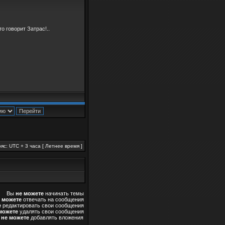
о говорит Затрас!..
яс: UTC + 3 часа [ Летнее время ]
Вы
не можете
начинать темы
 можете
отвечать на сообщения
е
редактировать свои сообщения
можете
удалять свои сообщения
ы
не можете
добавлять вложения