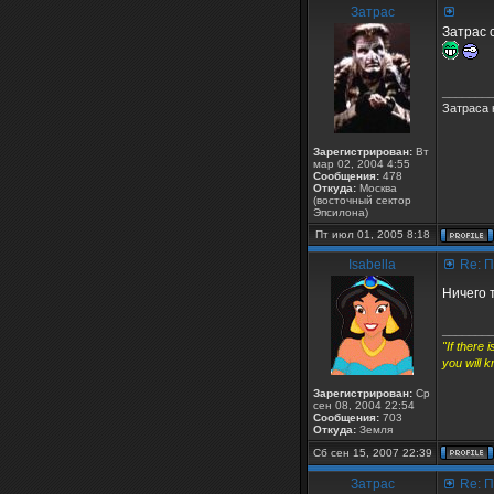
Затрас
Затрас с
_______
Затраса 
Зарегистрирован:
Вт
мар 02, 2004 4:55
Сообщения:
478
Откуда:
Москва
(восточный сектор
Эпсилона)
Пт июл 01, 2005 8:18
Isabella
Re: П
Ничего 
_______
"If there 
you will k
Зарегистрирован:
Ср
сен 08, 2004 22:54
Сообщения:
703
Откуда:
Земля
Сб сен 15, 2007 22:39
Затрас
Re: П