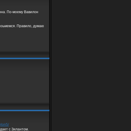
она. По-моему Вавилон
озьмемся. Правило, думаю
ylon5/
адает с Зилантом.