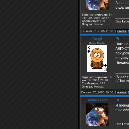
Заранее
отдельн
Зарегистрирован:
Вт
_______
июн 29, 2004 10:47
Сообщения:
195
Das Leben
Откуда:
Земля
Пн июн 27, 2005 11:58
Gregil
Game Master
Пока не
АВГУСТО
приуроч
игрушку
Предпол
_______
Пускай у
Зарегистрирован:
Пт
янв 16, 2004 20:10
(с)Тенни
Сообщения:
122
Откуда:
Москва
Пн июн 27, 2005 20:50
Hanna Brandt
Я попод
я не об
_______
Das Leben