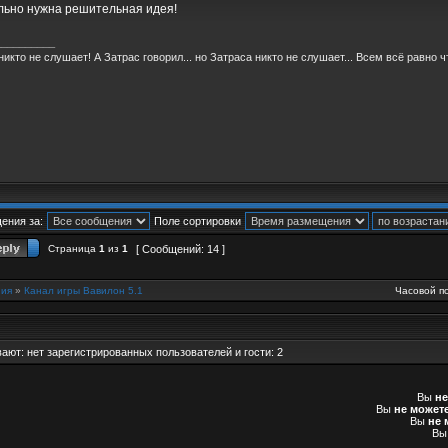
ьно нужна решительная идея!
__________
никто не слушает! А Затрас говорил... но Затраса никто не слушает... Всем всё равно чт
ения за:
Поле сортировки
Страница
1
из
1
[ Сообщений: 14 ]
ия
»
Канал игры Вавилон 5.1
Часовой по
ют: нет зарегистрированных пользователей и гости: 2
Вы
не
Вы
не может
Вы
не 
В