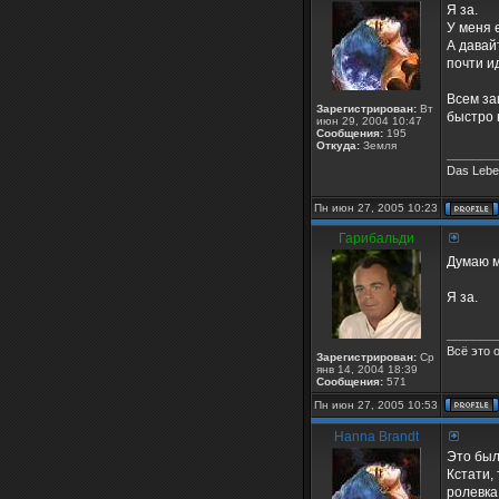
Я за.
У меня 
А давай
почти и
Всем за
Зарегистрирован:
Вт
быстро 
июн 29, 2004 10:47
Сообщения:
195
Откуда:
Земля
_______
Das Leben
Пн июн 27, 2005 10:23
Гарибальди
Думаю м
Я за.
_______
Всё это 
Зарегистрирован:
Ср
янв 14, 2004 18:39
Сообщения:
571
Пн июн 27, 2005 10:53
Hanna Brandt
Это был
Кстати,
ролевка