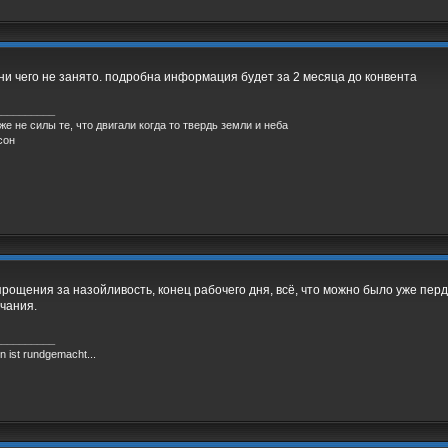
ни чего не занято. подробна информация будет за 2 месяца до конвента
__________
же не силы те, что двигали когда то твердь земли и неба
сон
рощения за назойливость, конец рабочего дня, всё, что можно было уже пер
нчания.
__________
 ist rundgemacht...