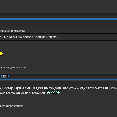
na Brandt писал(а):
о был ответ на вопрос Грегила или мой
__________
очень подозрительно...
, мистер Гарибальди, я даже не ожидала, что кто-нибудь откликнется на мою
кажется такой уж несбыточной.
__________
 ist rundgemacht...