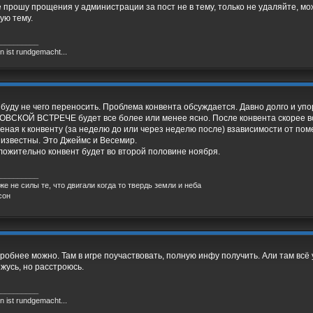
 прошу прощения у администрации за пост не в тему, только не удаляйте, мо
ую тему.
__________
 ist rundgemacht...
 буду не чего переносить. Проблема конвента обсуждается. Давно долго и упо
ВСКОЙ ВСТРЕЧЕ будет все более или менее ясно. После конвента скорее вс
еная к конвенту (за неделю до или через неделю после) взависимости от пом
 известны. Это Джеймс и Весемир.
ожительно конвент будет во второй половине ноября.
__________
же не силы те, что двигали когда то твердь земли и неба
сон
робнее можно. Там в игре поучаствовать, полную инфу получить. Али там всё
ижусь, но расстроюсь.
__________
 ist rundgemacht...