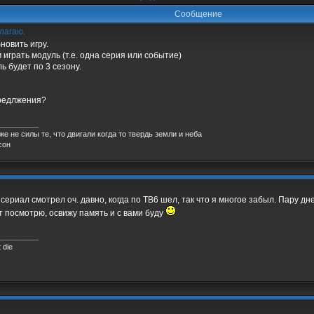
Сообщение
лагаю.
новить игру.
м играть модуль (т.е. одна серия или событие)
ь будет по 3 сезону.
редлжения?
__________
же не силы те, что двигали когда то твердь земли и неба
сон
о сериал смотрел оч. давно, когда по ТВ6 шел, так что я многое забыл. Пару д
т посмотрю, освижу память и с вами буду
__________
 die