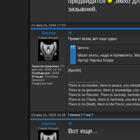
предвидится
,имхо дл
зазывней.
Чт фев 19, 2004 17:53
Shadow
Самый Флудер.
Привет всем, вот еще один:
Цитата:
Мало знать, надо и применять. Мал
Артур Чарльз Кларк
Зарегистрирован:
Пт
фев 06, 2004 12:25
[/quote]
Сообщения:
2948
Откуда:
Столица
Земного
_________________
Содружества!
There is no emotion, there is peace, you shoul
There is no ignorance, there is knowledge, you
There is no Passion, There is serenity, serenity
There is no Chaos, there is harmony, you live in
There is no Death, there is the Force, you shoul
Сб фев 21, 2004 13:36
Shadow
Самый Флудер.
Вот еще...