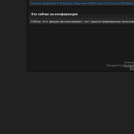
Список форумов
»
Форумы общения
»
Welcome to free port Babylon
Кто сейчас на конференции
Сейчас этот форум просматривают: нет зарегистрированных пользова
Powere
Designed by
Vjachesl
Ру