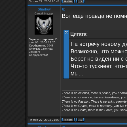
Пт фев 27, 2004 20:48
Shadow
Самый Флудер.
Вот еще правда не пом
Цитата:
Зарегистрирован:
Пт
фев 06, 2004 12:25
На встречу новому д
Сообщения:
2948
Откуда:
Столица
Возможно, что можно
Земного
Содружества!
Берег не виден ни с 
Что-то тускнеет, что-
мы...
_________________
There is no emotion, there is peace, you shoul
There is no ignorance, there is knowledge, you
There is no Passion, There is serenity, serenity
There is no Chaos, there is harmony, you live in
There is no Death, there is the Force, you shoul
Пт фев 27, 2004 21:00