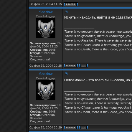
Вс фев 22, 2004 14:15
Shadow
Самый Флудер.
Искать и находить, найти и не сдаваться
_________________
There is no emotion, there is peace, you shoul
There is no ignorance, there is knowledge, you
There is no Passion, There is serenity, serenity
Зарегистрирован:
Пт
There is no Chaos, there is harmony, you live in
фев 06, 2004 12:25
There is no Death, there is the Force, you shoul
Сообщения:
2948
Откуда:
Столица
Земного
Содружества!
Ср фев 25, 2004 20:28
Shadow
Самый Флудер.
Невозможно - это всего лишь слово, но 
_________________
There is no emotion, there is peace, you shoul
There is no ignorance, there is knowledge, you
There is no Passion, There is serenity, serenity
Зарегистрирован:
Пт
There is no Chaos, there is harmony, you live in
фев 06, 2004 12:25
Сообщения:
2948
There is no Death, there is the Force, you shoul
Откуда:
Столица
Земного
Содружества!
Ср фев 25, 2004 20:29