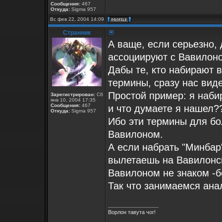
Сообщения:
467
Откуда:
Sigma 957
Вс фев 22, 2004 14:09
Странник
А ваще, если серьезно,
ассоциируют с Вавилоно
Дабы те, кто набирают в
термины, сразу нас видел
Простой пример: я набир
Зарегистрирован:
Сб
янв 10, 2004 17:35
Сообщения:
467
и что думаете я нашел???
Откуда:
Sigma 957
Ибо эти термины для бо
Вавилоном.
А если набрать "Минбар"
вылетаешь на Вавилонски
Вавилоном не знаком -б
Так что занимаемся ана
_________________
Ворлон тавута чог!