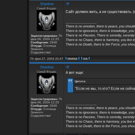
Shadow
Самый Флудер.
Сайт должен жить, а не существовать. 
_________________
There is no emotion, there is peace, you shoul
There is no ignorance, there is knowledge, you
There is no Passion, There is serenity, serenity
Зарегистрирован:
Пт
фев 06, 2004 12:25
There is no Chaos, there is harmony, you live in
Сообщения:
2948
There is no Death, there is the Force, you shoul
Откуда:
Столица
Земного
Содружества!
Пт фев 27, 2004 20:47
Shadow
Самый Флудер.
А вот еще:
Цитата:
"Если не мы, то кто? Если не сейчас
Зарегистрирован:
Пт
фев 06, 2004 12:25
_________________
Сообщения:
2948
There is no emotion, there is peace, you shoul
Откуда:
Столица
Земного
There is no ignorance, there is knowledge, you
Содружества!
There is no Passion, There is serenity, serenity
There is no Chaos, there is harmony, you live in
There is no Death, there is the Force, you shoul