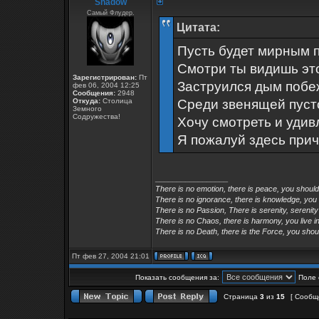
Shadow
Самый Флудер.
Цитата:
Пусть будет мирным 
Смотри ты видишь эт
Зарегистрирован:
Пт
Заструился дым побеж
фев 06, 2004 12:25
Сообщения:
2948
Откуда:
Столица
Среди звенящей пусто
Земного
Содружества!
Хочу смотреть и удивл
Я пожалуй здесь при
_________________
There is no emotion, there is peace, you shoul
There is no ignorance, there is knowledge, you
There is no Passion, There is serenity, serenity
There is no Chaos, there is harmony, you live in
There is no Death, there is the Force, you shoul
Пт фев 27, 2004 21:01
Показать сообщения за:
Поле 
Страница
3
из
15
[ Сообщ