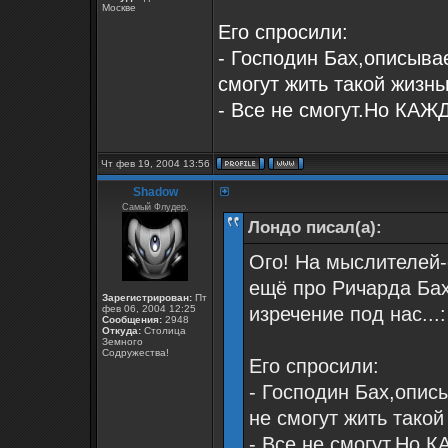
Москве
Его спросили:
- Господин Бах,описыва
смогут жить такой жизнь
- Все не смогут.Но КАЖ
Чт фев 19, 2004 13:56
Shadow
Самый Флудер.
Лондо писал(а):
Ого! На мыслителей
ещё про Ричарда Бах
Зарегистрирован:
Пт
фев 06, 2004 12:25
изречение под нас...:
Сообщения:
2948
Откуда:
Столица
Земного
Содружества!
Его спросили:
- Господин Бах,опис
не смогут жить такой
- Все не смогут.Но 