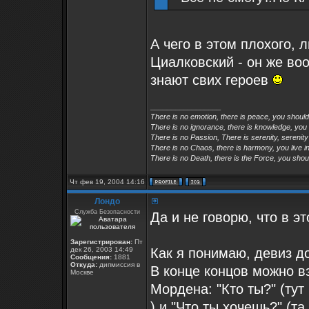
А чего в этом плохого, 
Циалковский - он же во
знают свих героев
_________________
There is no emotion, there is peace, you shoul
There is no ignorance, there is knowledge, you
There is no Passion, There is serenity, serenity
There is no Chaos, there is harmony, you live in
There is no Death, there is the Force, you shoul
Чт фев 19, 2004 14:16
Лондо
Служба Безопасности
Да и не говорю, что в э
Зарегистрирован:
Пт
дек 26, 2003 14:49
Как я понимаю, девиз д
Сообщения:
1881
Откуда:
дипмиссия в
В конце концов можно в
Москве
Мордена: "Кто ты?" (тут 
) и "Что ты хочешь?" (т