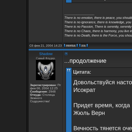
_________________
There is no emotion, there is peace, you shoul
There is no ignorance, there is knowledge, you
There is no Passion, There is serenity, serenity
There is no Chaos, there is harmony, you live in
There is no Death, there is the Force, you shoul
Сб фев 21, 2004 14:23
Shadow
Самый Флудер.
...продолжение
Цитата:
Довольствуйся насто
Зарегистрирован:
Пт
фев 06, 2004 12:25
Исократ
Сообщения:
2948
Откуда:
Столица
Земного
Содружества!
Придет время, когда
Жюль Верн
Вечность тянется оче