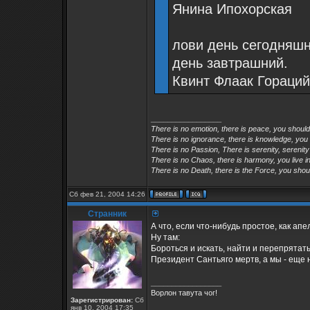
Янина Ипохорская
лови день сегодняшн
день завтрашний.
Квинт Флаак Гораций
_________________
There is no emotion, there is peace, you shoul
There is no ignorance, there is knowledge, you
There is no Passion, There is serenity, serenity
There is no Chaos, there is harmony, you live in
There is no Death, there is the Force, you shoul
Сб фев 21, 2004 14:26
Странник
А что, если что-нибудь простое, как апел
Ну там:
Бороться и искать, найти и перепрятат
Президент Сантьяго мертв, а мы - еще 
_________________
Ворлон тавута чог!
Зарегистрирован:
Сб
янв 10, 2004 17:35