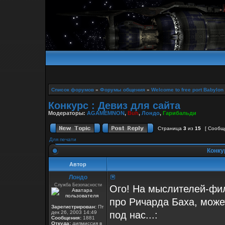
Список форумов
»
Форумы общения
»
Welcome to free port Babylon
Конкурс : Девиз для сайта
Модераторы:
AGAMEMNON
,
Buh
,
Лондо
,
Гарибальди
Страница
3
из
15
[ Сообщ
Для печати
Конкур
Автор
Лондо
Служба Безопасности
Ого! На мыслителей-фи
про Ричарда Баха, може
Зарегистрирован:
Пт
дек 26, 2003 14:49
под нас...:
Сообщения:
1881
Откуда:
дипмиссия в