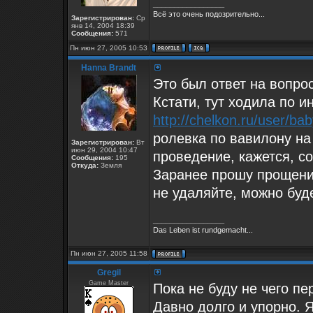
_________________
Всё это очень подозрительно...
Зарегистрирован:
Ср
янв 14, 2004 18:39
Сообщения:
571
Пн июн 27, 2005 10:53
Hanna Brandt
Это был ответ на вопро
Кстати, тут ходила по 
http://chelkon.ru/user/bab
ролевка по вавилону на
Зарегистрирован:
Вт
июн 29, 2004 10:47
проведение, кажется, с
Сообщения:
195
Откуда:
Земля
Заранее прошу прощения
не удаляйте, можно буде
_________________
Das Leben ist rundgemacht...
Пн июн 27, 2005 11:58
Gregil
Game Master
Пока не буду не чего п
Давно долго и упорно