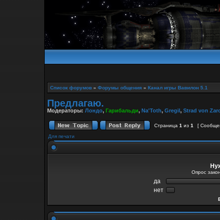
Список форумов
»
Форумы общения
»
Канал игры Вавилон 5.1
Предлагаю.
Модераторы:
Лондо
,
Гарибальди
,
Na'Toth
,
Gregil
,
Strad von Zar
Страница
1
из
1
[ Сообще
Для печати
Нуж
Опрос закон
да
нет