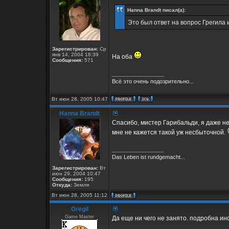
Hanna Brandt писал(а):
Это был ответ на вопрос Грегила 
Зарегистрирован:
Ср
янв 14, 2004 18:39
На оба
Сообщения:
571
_________________
Всё это очень подозрительно...
Вт июн 28, 2005 10:47
Hanna Brandt
Спасибо, мистер Гарибальди, я даже не
мне не кажется такой уж несбыточной.
_________________
Das Leben ist rundgemacht...
Зарегистрирован:
Вт
июн 29, 2004 10:47
Сообщения:
195
Откуда:
Земля
Вт июн 28, 2005 11:12
Gregil
Game Master
Да еще ни чего не занято. подробна ин