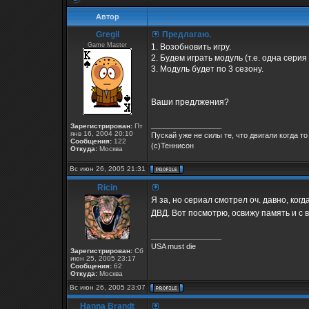
Автор
Gregil
Предлагаю.
Game Master
1. Возобновить игру.
2. Будем играть модуль (т.е. одна сери
3. Модуль будет по 3 сезону.
Ваши предлжения?
_________________
Зарегистрирован:
Пт
янв 16, 2004 20:10
Пускай уже не силы те, что двигали когда то
Сообщения:
122
(с)Теннисон
Откуда:
Москва
Вс июн 26, 2005 21:31
Ricin
Я за, но сериал смотрел оч. давно, ког
ДВД. Вот посмотрю, освижу память и с 
_________________
USA must die
Зарегистрирован:
Сб
июн 25, 2005 23:17
Сообщения:
62
Откуда:
Москва
Вс июн 26, 2005 23:07
Hanna Brandt