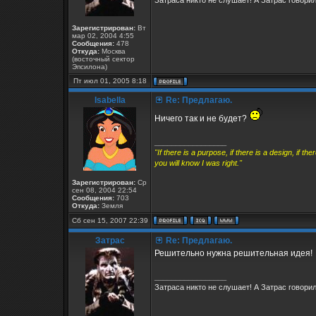
Затраса никто не слушает! А Затрас говорил.
Зарегистрирован:
Вт
мар 02, 2004 4:55
Сообщения:
478
Откуда:
Москва
(восточный сектор
Эпсилона)
Пт июл 01, 2005 8:18
Isabella
Re: Предлагаю.
Ничего так и не будет?
_________________
"If there is a purpose, if there is a design, if 
you will know I was right."
Зарегистрирован:
Ср
сен 08, 2004 22:54
Сообщения:
703
Откуда:
Земля
Сб сен 15, 2007 22:39
Затрас
Re: Предлагаю.
Решительно нужна решительная идея!
_________________
Затраса никто не слушает! А Затрас говорил.