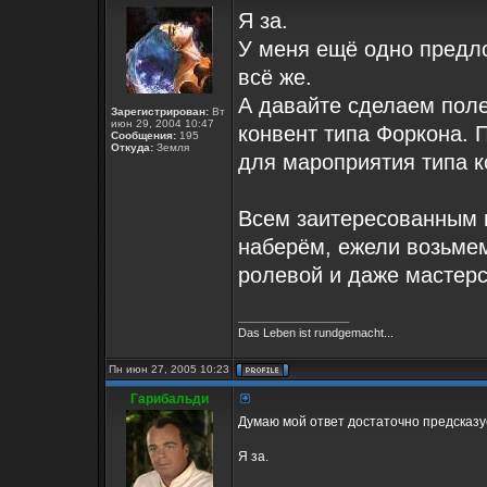
Я за.
У меня ещё одно предло
всё же.
А давайте сделаем поле
Зарегистрирован:
Вт
июн 29, 2004 10:47
конвент типа Форкона. 
Сообщения:
195
Откуда:
Земля
для мароприятия типа к
Всем заитересованным п
наберём, ежели возьме
ролевой и даже мастерск
_________________
Das Leben ist rundgemacht...
Пн июн 27, 2005 10:23
Гарибальди
Думаю мой ответ достаточно предсказ
Я за.