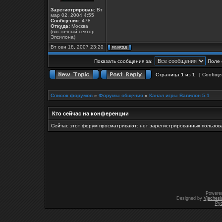
Зарегистрирован:
Вт
мар 02, 2004 4:55
Сообщения:
478
Откуда:
Москва
(восточный сектор
Эпсилона)
Вт сен 18, 2007 23:20
Показать сообщения за:
Поле 
Страница
1
из
1
[ Сообще
Список форумов
»
Форумы общения
»
Канал игры Вавилон 5.1
Кто сейчас на конференции
Сейчас этот форум просматривают: нет зарегистрированных пользова
Powere
Designed by
Vjachesl
Ру