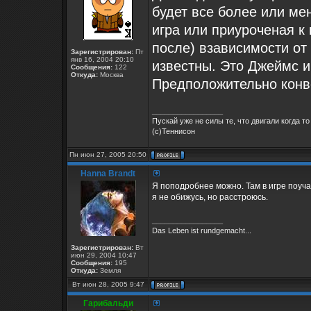
будет все более или мен
игра или приуроченая к
после) взависимости от
Зарегистрирован:
Пт
янв 16, 2004 20:10
известны. Это Джеймс и
Сообщения:
122
Откуда:
Москва
Предположительно конве
_________________
Пускай уже не силы те, что двигали когда то
(с)Теннисон
Пн июн 27, 2005 20:50
Hanna Brandt
Я поподробнее можно. Там в игре поуча
я не обижусь, но расстроюсь.
_________________
Das Leben ist rundgemacht...
Зарегистрирован:
Вт
июн 29, 2004 10:47
Сообщения:
195
Откуда:
Земля
Вт июн 28, 2005 9:47
Гарибальди