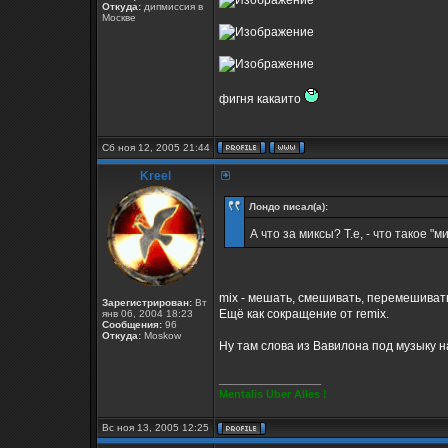
Откуда:
дипмиссия в
Москве
фигня какаито
Сб ноя 12, 2005 21:44
Kreel
Лондо писал(а):
А что за миксы? Т.е, - что такое "
mix - мешать, смешивать, перемешиват
Зарегистрирован:
Вт
Ещё как сокращение от remix.
янв 06, 2004 18:23
Сообщения:
96
Откуда:
Moskow
Ну там слова из Вавилона под музыку 
_________________
Mentalis Uber Alles !
Вс ноя 13, 2005 12:25