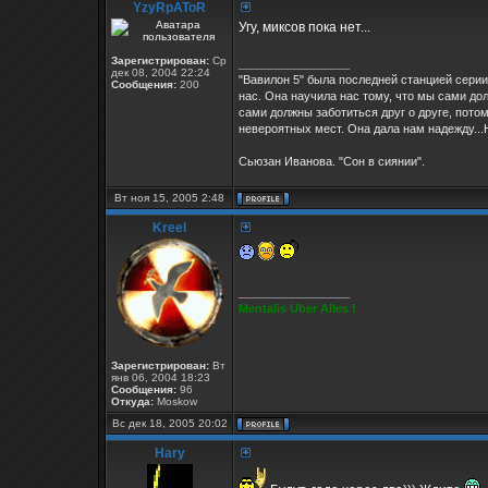
YzyRpAToR
Угу, миксов пока нет...
Зарегистрирован:
Ср
_________________
дек 08, 2004 22:24
"Вавилон 5" была последней станцией серии
Сообщения:
200
нас. Она научила нас тому, что мы сами дол
сами должны заботиться друг о друге, потом
невероятных мест. Она дала нам надежду...Н
Сьюзан Иванова. "Сон в сиянии".
Вт ноя 15, 2005 2:48
Kreel
_________________
Mentalis Uber Alles !
Зарегистрирован:
Вт
янв 06, 2004 18:23
Сообщения:
96
Откуда:
Moskow
Вс дек 18, 2005 20:02
Hary