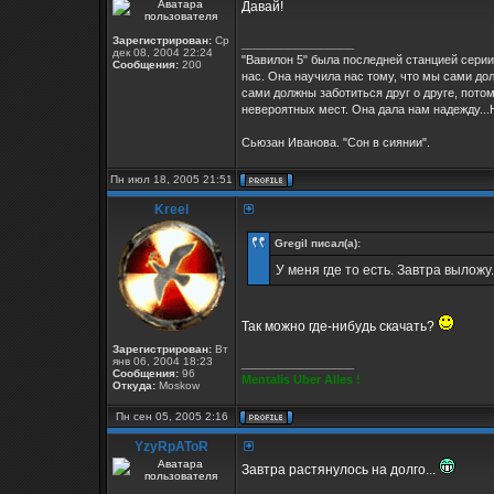
Давай!
Зарегистрирован:
Ср
_________________
дек 08, 2004 22:24
"Вавилон 5" была последней станцией серии
Сообщения:
200
нас. Она научила нас тому, что мы сами дол
сами должны заботиться друг о друге, потом
невероятных мест. Она дала нам надежду...Н
Сьюзан Иванова. "Сон в сиянии".
Пн июл 18, 2005 21:51
Kreel
Gregil писал(а):
У меня где то есть. Завтра выложу.
Так можно где-нибудь скачать?
Зарегистрирован:
Вт
янв 06, 2004 18:23
_________________
Сообщения:
96
Mentalis Uber Alles !
Откуда:
Moskow
Пн сен 05, 2005 2:16
YzyRpAToR
Завтра растянулось на долго...