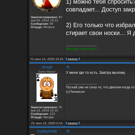
1) можно тебя спросить?
совпадает... Доступ закр
Зарегистрирован:
Вт
янв 06, 2004 18:23
2) Его только что избр
Сообщения:
96
Откуда:
Moskow
стирает свои носки... Я
_________________
Mentalis Uber Alles !
Чт июл 14, 2005 16:41
Gregil
Game Master
У меня где то есть. Завтра выложу.
_________________
Пускай уже не силы те, что двигали когда то
(с)Теннисон
Зарегистрирован:
Пт
янв 16, 2004 20:10
Сообщения:
122
Откуда:
Москва
Пт июл 15, 2005 0:14
YzyRpAToR