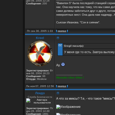
дек 08, 2004 22:24
"Вавилон 5" была последней станцией серии
Сообщения:
200
нас. Она научила нас тому, что мы сами дол
сами должны заботиться друг о друге, потом
невероятных мест. Она дала нам надежду...Н
Сьюзан Иванова. "Сон в сиянии".
Пт сен 30, 2005 1:33
Kreel
Gregil писал(а):
У меня где то есть. Завтра выложу.
Ау.
Зарегистрирован:
Вт
янв 06, 2004 18:23
_________________
Сообщения:
96
Mentalis Uber Alles !
Откуда:
Moskow
Пн ноя 07, 2005 12:56
Лондо
Служба Безопасности
А что за миксы? Т.е, - что такое "миксы"
Зарегистрирован:
Пт
дек 26, 2003 14:49
Сообщения:
1881