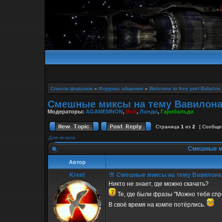
Список форумов
»
Форумы общения
»
Welcome to free port Babylon
Смешные миксы на тему Вавилона
Модераторы:
AGAMEMNON
,
Buh
,
Лондо
,
Гарибальди
Страница
1
из
2
[ Сообще
Для печати
Смешные ми
Автор
Kreel
Смешные миксы на тему Вавилона
Никто не знает, где можно скачать?
Те, где были фразы "Можно тебя спр
В своё время на компе потёрлись.
_________________