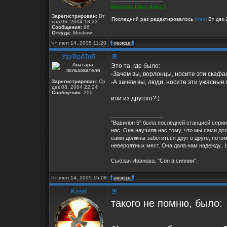
Mentalis Uber Alles !
Зарегистрирован:
Вт
Последний раз редактировалось
Kreel
Вт дек 
янв 06, 2004 18:23
Сообщения:
96
Откуда:
Moskow
Чт июл 14, 2005 11:20
YzyRpAToR
Это та, где было:
-Зачем вы, ворлонцы, носите эти скаф
Зарегистрирован:
Ср
-А зачем вы, люди, носите эти ужасные
дек 08, 2004 22:24
Сообщения:
200
или из другого?:)
_________________
"Вавилон 5" была последней станцией серии
нас. Она научила нас тому, что мы сами дол
сами должны заботиться друг о друге, потом
невероятных мест. Она дала нам надежду...Н
Сьюзан Иванова. "Сон в сиянии".
Чт июл 14, 2005 15:08
Kreel
такого не помню, было: