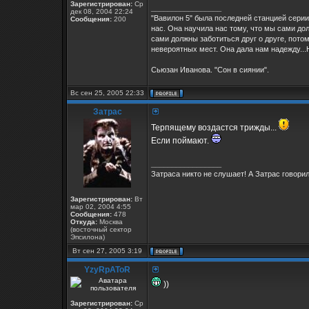
Зарегистрирован:
Ср
_________________
дек 08, 2004 22:24
"Вавилон 5" была последней станцией серии
Сообщения:
200
нас. Она научила нас тому, что мы сами дол
сами должны заботиться друг о друге, потом
невероятных мест. Она дала нам надежду...Н
Сьюзан Иванова. "Сон в сиянии".
Вс сен 25, 2005 22:33
Затрас
Терпящему воздастся трижды...
Если поймают.
_________________
Затраса никто не слушает! А Затрас говорил.
Зарегистрирован:
Вт
мар 02, 2004 4:55
Сообщения:
478
Откуда:
Москва
(восточный сектор
Эпсилона)
Вт сен 27, 2005 3:19
YzyRpAToR
))
Зарегистрирован:
Ср
_________________