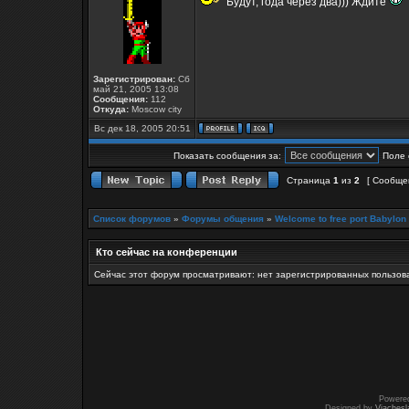
Будут, года через два))) Ждите
Зарегистрирован:
Сб
май 21, 2005 13:08
Сообщения:
112
Откуда:
Moscow city
Вс дек 18, 2005 20:51
Показать сообщения за:
Поле 
Страница
1
из
2
[ Сообще
Список форумов
»
Форумы общения
»
Welcome to free port Babylon
Кто сейчас на конференции
Сейчас этот форум просматривают: нет зарегистрированных пользова
Powere
Designed by
Vjachesl