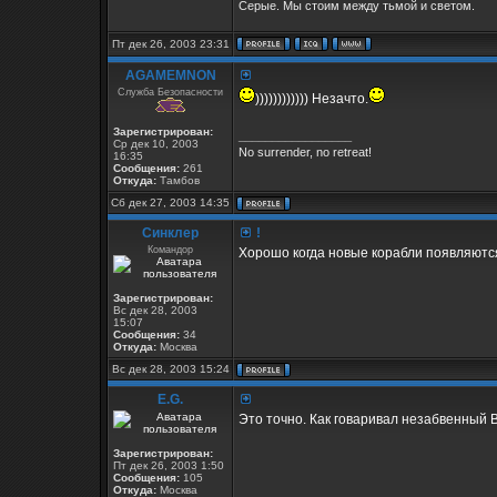
Серые. Мы стоим между тьмой и светом.
Пт дек 26, 2003 23:31
AGAMEMNON
Служба Безопасности
)))))))))))) Незачто.
Зарегистрирован:
_________________
Ср дек 10, 2003
No surrender, no retreat!
16:35
Сообщения:
261
Откуда:
Тамбов
Сб дек 27, 2003 14:35
Синклер
!
Командор
Хорошо когда новые корабли появляютс
Зарегистрирован:
Вс дек 28, 2003
15:07
Сообщения:
34
Откуда:
Москва
Вс дек 28, 2003 15:24
E.G.
Это точно. Как говаривал незабвенный 
Зарегистрирован:
Пт дек 26, 2003 1:50
Сообщения:
105
Откуда:
Москва