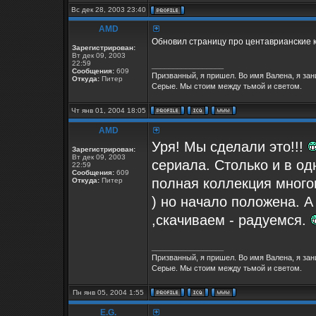
Вс дек 28, 2003 23:40
AMD
Обновил страницу про центаврианские к
Зарегистрирован:
Вт дек 09, 2003
22:59
_________________
Сообщения:
609
Призванный, я пришел. Во имя Валена, я за
Откуда:
Питер
Серые. Мы стоим между тьмой и светом.
Чт янв 01, 2004 18:05
AMD
Уря! Мы сделали это!!!
Зарегистрирован:
Вт дек 09, 2003
сериала. Столько и в одн
22:59
Сообщения:
609
полная коллекция много
Откуда:
Питер
) но начало положена. А
,скачиваем - радуемся.
_________________
Призванный, я пришел. Во имя Валена, я за
Серые. Мы стоим между тьмой и светом.
Пн янв 05, 2004 1:55
E.G.