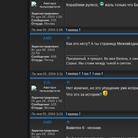
Кораблики рулезз,
жаль только что Б
Зарегистрирован:
Пт дек 26, 2003 1:50
Сообщения:
105
Откуда:
Москва
Пн янв 05, 2004 2:06
AMD
Как это нету? А ты страницу Межзвёзд
Зарегистрирован:
Вт дек 09, 2003
22:59
_________________
Сообщения:
609
Призванный, я пришел. Во имя Валена, я за
Откуда:
Питер
Серые. Мы стоим между тьмой и светом.
Пн янв 05, 2004 3:11
E.G.
Нет конечно, но это упущение уже испра
Что это за история?
Зарегистрирован:
Пт дек 26, 2003 1:50
Сообщения:
105
Откуда:
Москва
Пн янв 05, 2004 3:23
AMD
Вавилон 6 - незнаю.
Зарегистрирован:
Вт дек 09, 2003
22:59