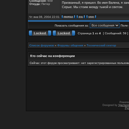
Сообщения:
609
Призванный, я пришел. Во имя Валена, я за
Откуда:
Питер
Серые. Мы стоим между тьмой и светом.
Чт янв 08, 2004 22:01
Показать сообщения за:
Поле 
Страница
1
из
4
[ Сообщений: 59 ]
Список форумов
»
Форумы общения
»
Технический сектор
Кто сейчас на конференции
Сейчас этот форум просматривают: нет зарегистрированных пользова
Powere
Designed by
Vjachesl
Ру