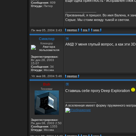
Ещё одна приятность - исправлен глюк 
Сообщения:
609
Откуда:
Питер
_________________
Призванный, я пришел. Во имя Валена, я за
Серые. Мы стоим между тьмой и светом.
Пн янв 05, 2004 3:43
Синклер
Командор
АМД! У меня глупый вопрос, а как эти 3D
Зарегистрирован:
Вс дек 28, 2003
15:07
Сообщения:
34
Откуда:
Москва
Чт янв 08, 2004 5:46
Buh
Техномаг
Ставишь себе прогу Deep Exploration
_________________
А вселенная имеет форму пружинного матрас
Зарегистрирован:
Пн дек 08, 2003 2:50
Сообщения:
1355
Откуда:
Москва