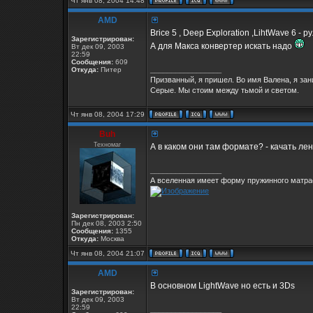
Чт янв 08, 2004 14:48
AMD
Brice 5 , Deep Exploration ,LihtWave 6 - р
Зарегистрирован:
А для Макса конвертер искать надо
Вт дек 09, 2003
22:59
Сообщения:
609
_________________
Откуда:
Питер
Призванный, я пришел. Во имя Валена, я за
Серые. Мы стоим между тьмой и светом.
Чт янв 08, 2004 17:29
Buh
Техномаг
А в каком они там формате? - качать лен
_________________
А вселенная имеет форму пружинного матрас
Зарегистрирован:
Пн дек 08, 2003 2:50
Сообщения:
1355
Откуда:
Москва
Чт янв 08, 2004 21:07
AMD
В основном LightWave но есть и 3Ds
Зарегистрирован:
Вт дек 09, 2003
22:59
_________________