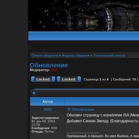
Список форумов
»
Форумы общения
»
Технический сектор
Обновление
Модератор:
Buh
Страница
1
из
4
[ Сообщений: 59 ]
Автор
AMD
Обновление
Обновил страницу с кораблями ISA (Ме
Зарегистрирован:
Добавил Синюю Звезду. (Благодарность
Вт дек 09, 2003
22:59
Сообщения:
609
_________________
Откуда:
Питер
Призванный, я пришел. Во имя Валена, я за