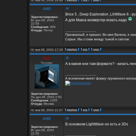
Чт янв 08, 2004 14:48
AMD
Brice 5 , Deep Exploration ,LihtWave 6 - р
Зарегистрирован:
А для Макса конвертер искать надо
Вт дек 09, 2003
22:59
Сообщения:
609
_________________
Откуда:
Питер
Призванный, я пришел. Во имя Валена, я за
Серые. Мы стоим между тьмой и светом.
Чт янв 08, 2004 17:29
Buh
Техномаг
А в каком они там формате? - качать лен
_________________
А вселенная имеет форму пружинного матрас
Зарегистрирован:
Пн дек 08, 2003 2:50
Сообщения:
1355
Откуда:
Москва
Чт янв 08, 2004 21:07
AMD
В основном LightWave но есть и 3Ds
Зарегистрирован:
Вт дек 09, 2003
22:59
_________________