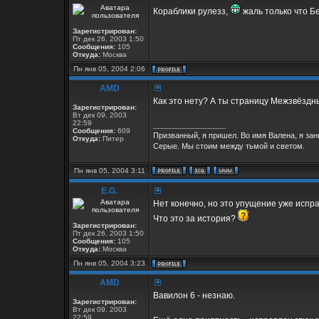
Кораблики рулезз,
жаль только что Б
Зарегистрирован:
Пт дек 26, 2003 1:50
Сообщения:
105
Откуда:
Москва
Пн янв 05, 2004 2:06
AMD
Как это нету? А ты страницу Межзвёзд
Зарегистрирован:
Вт дек 09, 2003
22:59
_________________
Сообщения:
609
Призванный, я пришел. Во имя Валена, я за
Откуда:
Питер
Серые. Мы стоим между тьмой и светом.
Пн янв 05, 2004 3:11
E.G.
Нет конечно, но это упущение уже испра
Что это за история?
Зарегистрирован:
Пт дек 26, 2003 1:50
Сообщения:
105
Откуда:
Москва
Пн янв 05, 2004 3:23
AMD
Вавилон 6 - незнаю.
Зарегистрирован:
Вт дек 09, 2003
22:59