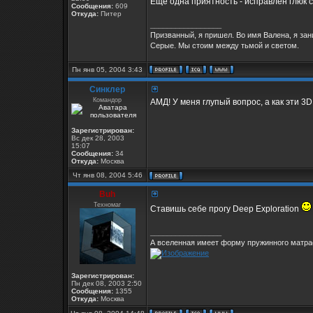
Ещё одна приятность - исправлен глюк 
Сообщения:
609
Откуда:
Питер
_________________
Призванный, я пришел. Во имя Валена, я за
Серые. Мы стоим между тьмой и светом.
Пн янв 05, 2004 3:43
Синклер
Командор
АМД! У меня глупый вопрос, а как эти 3D
Зарегистрирован:
Вс дек 28, 2003
15:07
Сообщения:
34
Откуда:
Москва
Чт янв 08, 2004 5:46
Buh
Техномаг
Ставишь себе прогу Deep Exploration
_________________
А вселенная имеет форму пружинного матрас
Зарегистрирован:
Пн дек 08, 2003 2:50
Сообщения:
1355
Откуда:
Москва