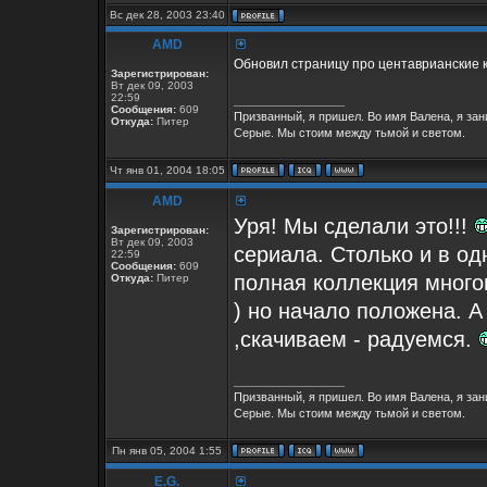
Вс дек 28, 2003 23:40
AMD
Обновил страницу про центаврианские к
Зарегистрирован:
Вт дек 09, 2003
22:59
_________________
Сообщения:
609
Призванный, я пришел. Во имя Валена, я за
Откуда:
Питер
Серые. Мы стоим между тьмой и светом.
Чт янв 01, 2004 18:05
AMD
Уря! Мы сделали это!!!
Зарегистрирован:
Вт дек 09, 2003
сериала. Столько и в одн
22:59
Сообщения:
609
полная коллекция много
Откуда:
Питер
) но начало положена. А
,скачиваем - радуемся.
_________________
Призванный, я пришел. Во имя Валена, я за
Серые. Мы стоим между тьмой и светом.
Пн янв 05, 2004 1:55
E.G.