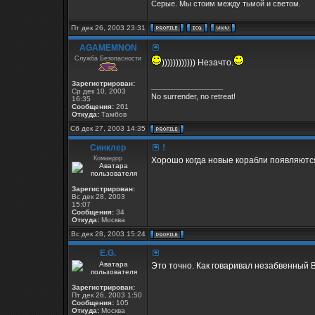
Серые. Мы стоим между тьмой и светом.
Пт дек 26, 2003 23:31
AGAMEMNON
Служба Безопасности
)))))))))))) Незачто.
Зарегистрирован:
_________________
Ср дек 10, 2003
No surrender, no retreat!
16:35
Сообщения:
261
Откуда:
Тамбов
Сб дек 27, 2003 14:35
Синклер
!
Командор
Хорошо когда новые корабли появляютс
Зарегистрирован:
Вс дек 28, 2003
15:07
Сообщения:
34
Откуда:
Москва
Вс дек 28, 2003 15:24
E.G.
Это точно. Как говаривал незабвенный 
Зарегистрирован:
Пт дек 26, 2003 1:50
Сообщения:
105
Откуда:
Москва