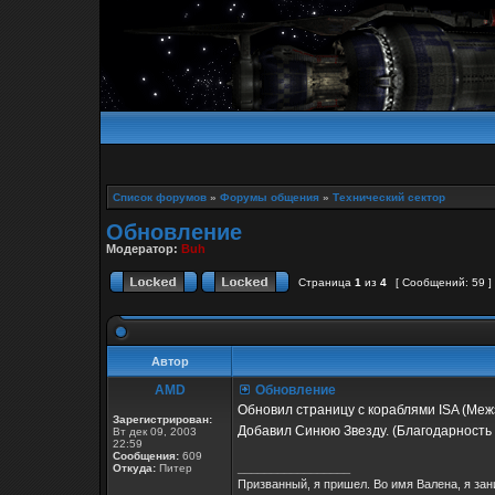
Список форумов
»
Форумы общения
»
Технический сектор
Обновление
Модератор:
Buh
Страница
1
из
4
[ Сообщений: 59 ]
Автор
AMD
Обновление
Обновил страницу с кораблями ISA (Ме
Зарегистрирован:
Добавил Синюю Звезду. (Благодарность
Вт дек 09, 2003
22:59
Сообщения:
609
_________________
Откуда:
Питер
Призванный, я пришел. Во имя Валена, я за