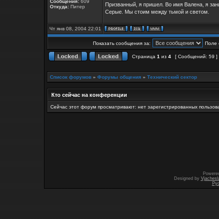
Сообщения:
609
Призванный, я пришел. Во имя Валена, я за
Откуда:
Питер
Серые. Мы стоим между тьмой и светом.
Чт янв 08, 2004 22:01
Показать сообщения за:
Поле 
Страница
1
из
4
[ Сообщений: 59 ]
Список форумов
»
Форумы общения
»
Технический сектор
Кто сейчас на конференции
Сейчас этот форум просматривают: нет зарегистрированных пользова
Powere
Designed by
Vjachesl
Ру