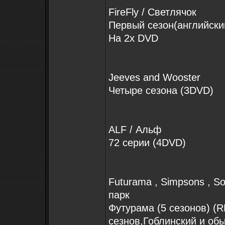
FireFly / Светлячок
Первый сезон(английски
На 2х DVD
Jeeves and Wooster
Четыре сезона (3DVD)
ALF / Альф
72 серии (4DVD)
Futurama , Simpsons , S
парк
Футурама (5 сезонов) (R
сезнов,Гоблинский и обы