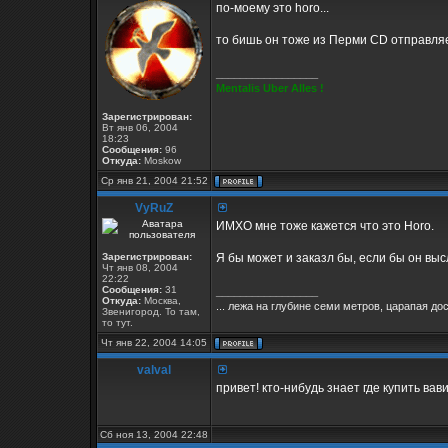
по-моему это horo...
то бишь он тоже из Перми CD отправляе
_________________
Mentalis Uber Alles !
Зарегистрирован:
Вт янв 06, 2004
18:23
Сообщения:
96
Откуда:
Moskow
Ср янв 21, 2004 21:52
VyRuZ
ИМХО мне тоже кажется что это Horo.
Зарегистрирован:
Я бы может и заказл бы, если бы он выс
Чт янв 08, 2004
22:22
Сообщения:
31
_________________
Откуда:
Москва,
... лежа на глубине семи метров, царапая дос
Звенигород. То там,
то тут.
Чт янв 22, 2004 14:05
valval
привет! кто-нибудь знает где купить ва
Сб ноя 13, 2004 22:48