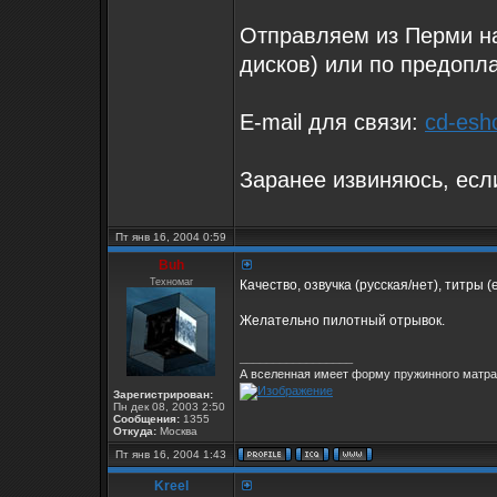
Отправляем из Перми 
дисков) или по предопла
E-mail для связи:
cd-esh
Заранее извиняюсь, есл
Пт янв 16, 2004 0:59
Buh
Техномаг
Качество, озвучка (русская/нет), титры (
Желательно пилотный отрывок.
_________________
А вселенная имеет форму пружинного матрас
Зарегистрирован:
Пн дек 08, 2003 2:50
Сообщения:
1355
Откуда:
Москва
Пт янв 16, 2004 1:43
Kreel