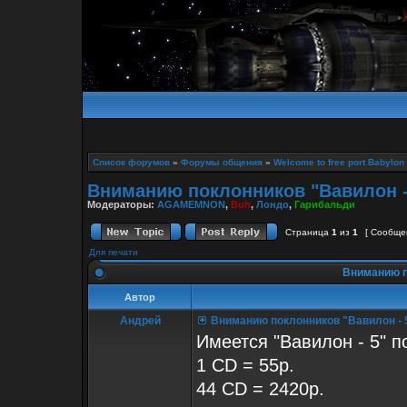
Список форумов
»
Форумы общения
»
Welcome to free port Babylon
Вниманию поклонников "Вавилон -
Модераторы:
AGAMEMNON
,
Buh
,
Лондо
,
Гарибальди
Страница
1
из
1
[ Сообще
Для печати
Вниманию п
Автор
Андрей
Вниманию поклонников "Вавилон - 
Имеется "Вавилон - 5" п
1 CD = 55р.
44 CD = 2420р.