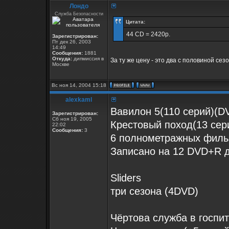
Лондо
Служба Безопасности
Цитата:
44 CD = 2420р.
Зарегистрирован:
Пт дек 26, 2003
14:49
Сообщения:
1881
Откуда:
дипмиссия в
За ту же цену - это два с половиной сез
Москве
Вс ноя 14, 2004 15:18
alexkaml
Вавилон 5(110 серий)(DV
Зарегистрирован:
Сб ноя 19, 2005
Крестовый поход(13 сер
22:02
Сообщения:
3
6 полнометражных фил
Записано на 12 DVD+R 
Sliders
три сезона (4DVD)
Чёртова служба в госп