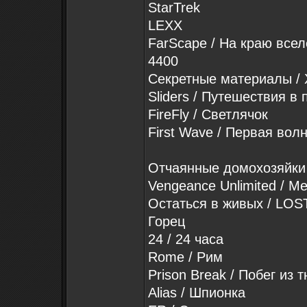
StarTrek
LEXX
FarScape / На краю все
4400
Секретные материалы / X
Sliders / Путешествия 
FireFly / Светлячок
First Wave / Первая вол
Отчаянные домохозяйки 
Vengeance Unlimited / М
Остаться в живых / LOS
Горец
24 / 24 часа
Rome / Рим
Prison Break / Побег из
Alias / Шпионка