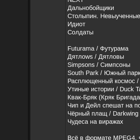
Дальнобойщики
Столыпин. Невыученные
Идиот
Солдаты
Futurama / Футурама
Дятлоws / Дятловы
Simpsons / Симпсоны
South Park / Южный пар
Расплющенный космос / Tr
Утиные истории / Duck T
Квак-Бряк (Кряк Бригада
Чип и Дейл спешат на по
Чёрный плащ / Darkwing
Чудеса на виражах
Всё в формате MPEG4, 