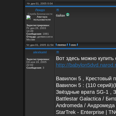
Чт дек 01, 2005 0:04
Лондо
Служба Безопасности
байан
Зарегистрирован:
Пт дек 26, 2003
14:49
Сообщения:
1881
Откуда:
дипмиссия в
Москве
Чт дек 01, 2005 11:54
alexkaml
Вот здесь можно купить
Зарегистрирован:
Сб ноя 19, 2005
http://babylon5dvd.narod.
22:02
Сообщения:
3
Вавилон 5 , Крестовый 
Вавилон 5 : (110 сери
Звёздные врата SG-1 , З
Battlestar Galactica / Б
Andromeda / Андромеда
StarTrek - Enterprise |