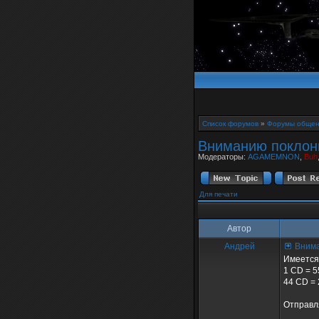
Список форумов
»
Форумы общен
Вниманию поклонн
Модераторы:
AGAMEMNON
,
Buh
Для печати
Автор
Андрей
Внима
Имеется 
1 CD = 5
44 CD = 
Отправл