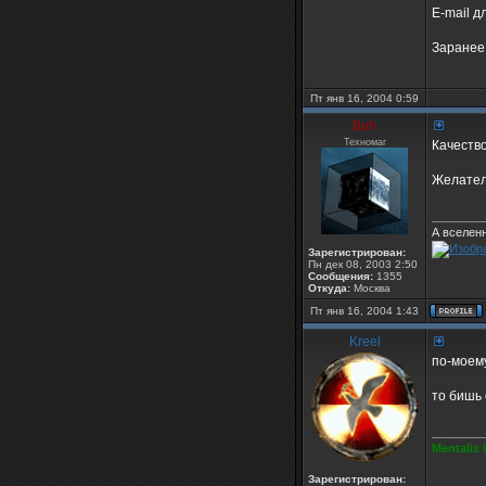
E-mail д
Заранее 
Пт янв 16, 2004 0:59
Buh
Техномаг
Качество
Желател
________
А вселен
Зарегистрирован:
Пн дек 08, 2003 2:50
Сообщения:
1355
Откуда:
Москва
Пт янв 16, 2004 1:43
Kreel
по-моему
то бишь
________
Mentalis 
Зарегистрирован: