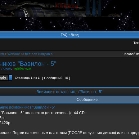
FAQ
•
Вход
Тек
ия
»
Welcome to free port Babylon 5
Часовой по
иков "Вавилон - 5"
,
Лондо
,
Гарибальди
Страница
1
из
1
[ Сообщений: 10 ]
Вниманию поклонников "Вавилон - 5"
Сообщение
нию поклонников "Вавилон - 5"
"Вавилон - 5" полностью (пять сезонов) - 44 CD.
5р.
2420р.
яем из Перми наложенным платежом (ПОСЛЕ получения дисков) или по пред