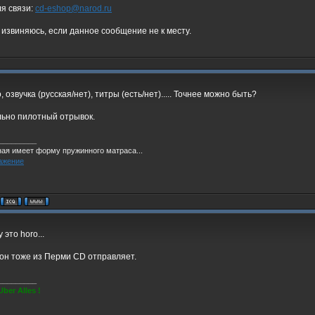
ля связи:
cd-eshop@narod.ru
извиняюсь, если данное сообщение не к месту.
, озвучка (русская/нет), титры (есть/нет)..... Точнее можно быть?
ьно пилотный отрывок.
_________
ная имеет форму пружинного матраса...
 это horo...
 он тоже из Перми CD отправляет.
_________
Uber Alles !