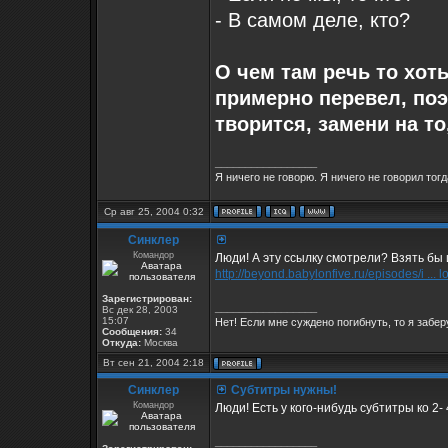
- В самом деле, кто?
О чем там речь то хоть
примерно перевел, поэ
творится, замени на то,
_________________
Я ничего не говорю. Я ничего не говорил тогд
Ср авг 25, 2004 0:32
Синклер
Командор
Люди! А эту ссылку смотрели? Взять бы и
http://beyond.babylonfive.ru/episodes/i ... 
Зарегистрирован:
_________________
Вс дек 28, 2003
15:07
Нет! Если мне суждено погибнуть, то я заберу
Сообщения:
34
Откуда:
Москва
Вт сен 21, 2004 2:18
Синклер
Субтитры нужны!
Командор
Люди! Есть у кого-нибудь субтитры ко 2-
_________________