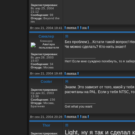
Зарегистрирован:
Вс апр 25, 2004
21:12
Сообщения:
98
Откуда:
Beyond the
rim
Вт сен 21, 2004 19:41
Синклер
Командор
Без проблем:)....Кстати такой вопрос! 
Че можно сделать? Кто-нить знает!
Зарегистрирован:
_________________
Вс дек 28, 2003
15:07
Нет! Если мне суждено погибнуть, то я заберу
Сообщения:
34
Откуда:
Москва
Вт сен 21, 2004 19:48
Cooler
Знаем. Это зависит от того, какой у тебя 
Зарегистрирован:
расчитаны на PAL. Если у тебя NTSC, то
Ср дек 31, 2003
13:38
Сообщения:
156
_________________
Откуда:
Москва,
Братеево
Get what you want
Вт сен 21, 2004 20:26
Thor
Light, ну я так и сделал
Зарегистрирован: