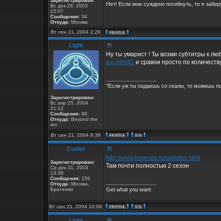
Зарегистрирован:
Нет! Если мне суждено погибнуть, то я заберу
Вс дек 28, 2003
15:07
Сообщения:
34
Откуда:
Москва
Вт сен 21, 2004 2:26
Light
Ну ты умарист ! Ты возми субтитры к лю
lon.html#1
и сравни просто по количеству
_________________
"Если уж ты падаешь со скалы, то можешь по
Зарегистрирован:
Вс апр 25, 2004
21:12
Сообщения:
98
Откуда:
Beyond the
rim
Вт сен 21, 2004 8:38
Cooler
http://www.tvserials.ru/subtitles.html
Зарегистрирован:
Там почти полностью 2 сезон
Ср дек 31, 2003
13:38
Сообщения:
156
_________________
Откуда:
Москва,
Братеево
Get what you want
Вт сен 21, 2004 10:09
Light