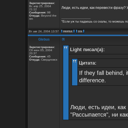
Зарегистрирован:
Вс апр 25, 2004
Люди, есть идеи, как перевести фразу? У
21:12
Сообщения:
98
Откуда:
Beyond the
_________________
rim
"Если уж ты падаешь со скалы, то можешь по
Вт авг 24, 2004 13:57
Glebus
Зарегистрирован:
Light писал(а):
Сб июн 05, 2004
20:37
Сообщения:
45
Откуда:
Свердловск
Цитата:
If they fall behind,
difference.
Люди, есть идеи, как
"Рассыпается", ни ка