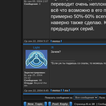
Вс сен 05, 2004 2:07
переводит очень неплох
Сообщения:
3
всё что возможно в его 
примерно 50%-60% всего
наверно также сделаю. 
предыдущих серий.
Ср сен 22, 2004 5:17
Light
Зачем?
_________________
"Если уж ты падаешь со скалы, то можешь по
Зарегистрирован:
Вс апр 25, 2004
21:12
Сообщения:
98
Откуда:
Beyond the
rim
Ср сен 22, 2004 8:45
Показать сообщения за:
Поле 
Страница
6
из
10
[ Сообщ