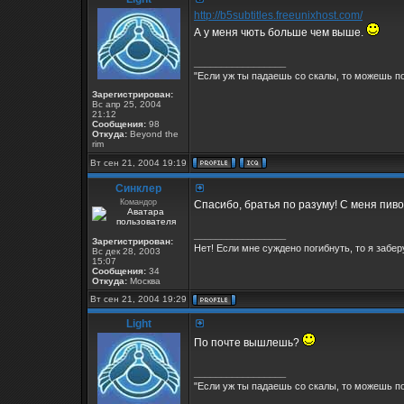
http://b5subtitles.freeunixhost.com/
А у меня чють больше чем выше.
_________________
"Если уж ты падаешь со скалы, то можешь по
Зарегистрирован:
Вс апр 25, 2004
21:12
Сообщения:
98
Откуда:
Beyond the
rim
Вт сен 21, 2004 19:19
Синклер
Командор
Спасибо, братья по разуму! С меня пиво 
_________________
Зарегистрирован:
Нет! Если мне суждено погибнуть, то я заберу
Вс дек 28, 2003
15:07
Сообщения:
34
Откуда:
Москва
Вт сен 21, 2004 19:29
Light
По почте вышлешь?
_________________
"Если уж ты падаешь со скалы, то можешь по