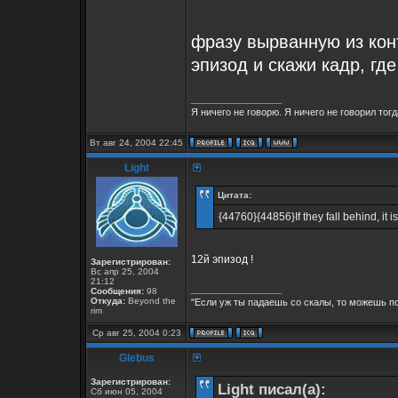
фразу вырванную из конт
эпизод и скажи кадр, где
_________________
Я ничего не говорю. Я ничего не говорил тогд
Вт авг 24, 2004 22:45
Light
Цитата:
{44760}{44856}If they fall behind, it i
12й эпизод !
Зарегистрирован:
Вс апр 25, 2004
21:12
_________________
Сообщения:
98
Откуда:
Beyond the
"Если уж ты падаешь со скалы, то можешь по
rim
Ср авг 25, 2004 0:23
Glebus
Зарегистрирован:
Light писал(а):
Сб июн 05, 2004