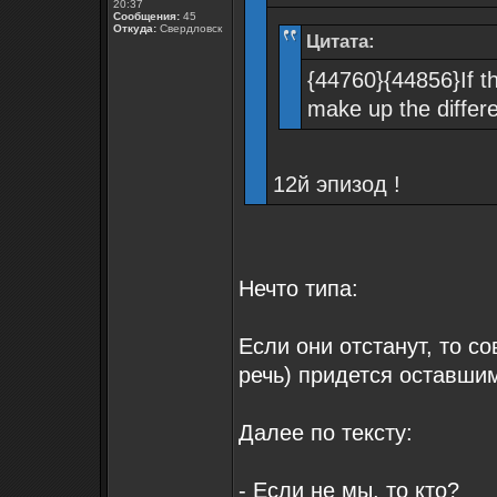
20:37
Сообщения:
45
Откуда:
Свердловск
Цитата:
{44760}{44856}If the
make up the differ
12й эпизод !
Нечто типа:
Если они отстанут, то с
речь) придется оставши
Далее по тексту:
- Если не мы, то кто?