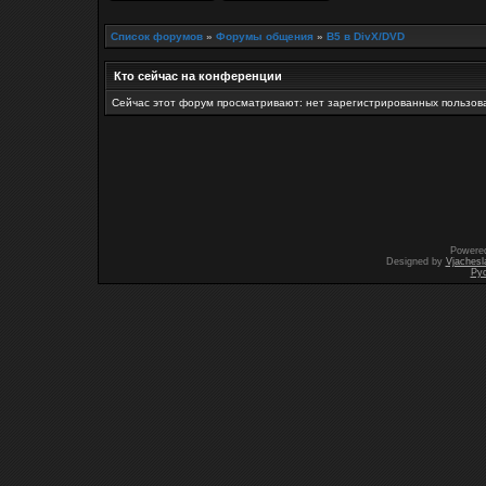
Список форумов
»
Форумы общения
»
B5 в DivX/DVD
Кто сейчас на конференции
Сейчас этот форум просматривают: нет зарегистрированных пользова
Powere
Designed by
Vjachesl
Ру