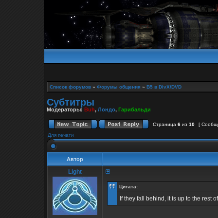
Список форумов
»
Форумы общения
»
B5 в DivX/DVD
Субтитры
Модераторы:
Buh
,
Лондо
,
Гарибальди
Страница
6
из
10
[ Сообщ
Для печати
Автор
Light
Цитата:
If they fall behind, it is up to the rest