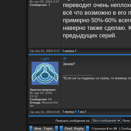
Вс сен 05, 2004 2:07
переводит очень неплох
Сообщения:
3
всё что возможно в его 
примерно 50%-60% всего
наверно также сделаю. 
предыдущих серий.
Ср сен 22, 2004 5:17
Light
Зачем?
_________________
"Если уж ты падаешь со скалы, то можешь по
Зарегистрирован:
Вс апр 25, 2004
21:12
Сообщения:
98
Откуда:
Beyond the
rim
Ср сен 22, 2004 8:45
Показать сообщения за:
Поле 
Страница
6
из
10
[ Сообщ