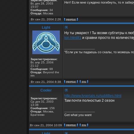
Зарегистрирован:
Нет! Если мне суждено погибнуть, то я заберу
Вс дек 28, 2003
15:07
Сообщения:
34
Откуда:
Москва
Вт сен 21, 2004 2:26
Light
Ну ты умарист ! Ты возми субтитры к лю
lon.html#1
и сравни просто по количеству
_________________
"Если уж ты падаешь со скалы, то можешь по
Зарегистрирован:
Вс апр 25, 2004
21:12
Сообщения:
98
Откуда:
Beyond the
rim
Вт сен 21, 2004 8:38
Cooler
http://www.tvserials.ru/subtitles.html
Зарегистрирован:
Там почти полностью 2 сезон
Ср дек 31, 2003
13:38
Сообщения:
156
_________________
Откуда:
Москва,
Братеево
Get what you want
Вт сен 21, 2004 10:09
Light