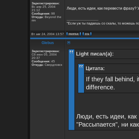
Зарегистрирован:
Вс апр 25, 2004
Люди, есть идеи, как перевести фразу? У
21:12
Сообщения:
98
Откуда:
Beyond the
_________________
rim
"Если уж ты падаешь со скалы, то можешь по
Вт авг 24, 2004 13:57
Glebus
Зарегистрирован:
Light писал(а):
Сб июн 05, 2004
20:37
Сообщения:
45
Откуда:
Свердловск
Цитата:
If they fall behind,
difference.
Люди, есть идеи, как
"Рассыпается", ни ка