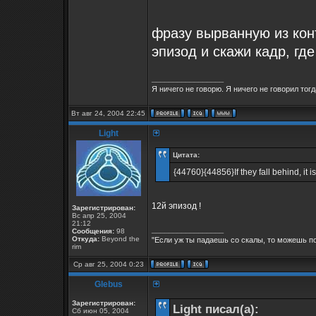
фразу вырванную из конт
эпизод и скажи кадр, где
_________________
Я ничего не говорю. Я ничего не говорил тогд
Вт авг 24, 2004 22:45
Light
Цитата:
{44760}{44856}If they fall behind, it i
12й эпизод !
Зарегистрирован:
Вс апр 25, 2004
21:12
_________________
Сообщения:
98
Откуда:
Beyond the
"Если уж ты падаешь со скалы, то можешь по
rim
Ср авг 25, 2004 0:23
Glebus
Зарегистрирован:
Light писал(а):
Сб июн 05, 2004