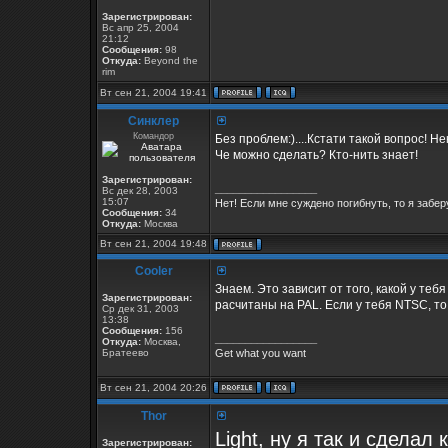
Зарегистрирован:
Вс апр 25, 2004
21:12
Сообщения:
98
Откуда:
Beyond the
rim
Вт сен 21, 2004 19:41
Синклер
Командор
Без проблем:)....Кстати такой вопрос! 
Че можно сделать? Кто-нить знает!
Зарегистрирован:
_________________
Вс дек 28, 2003
15:07
Нет! Если мне суждено погибнуть, то я заберу
Сообщения:
34
Откуда:
Москва
Вт сен 21, 2004 19:48
Cooler
Знаем. Это зависит от того, какой у тебя 
Зарегистрирован:
расчитаны на PAL. Если у тебя NTSC, то
Ср дек 31, 2003
13:38
Сообщения:
156
_________________
Откуда:
Москва,
Братеево
Get what you want
Вт сен 21, 2004 20:26
Thor
Light, ну я так и сделал
Зарегистрирован: