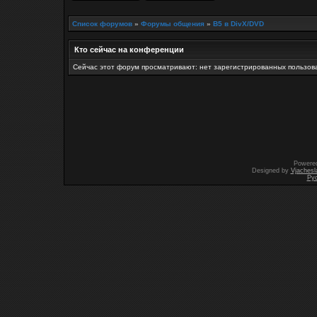
Список форумов
»
Форумы общения
»
B5 в DivX/DVD
Кто сейчас на конференции
Сейчас этот форум просматривают: нет зарегистрированных пользова
Powere
Designed by
Vjachesl
Ру