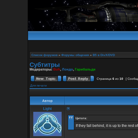
Список форумов
»
Форумы общения
»
B5 в DivX/DVD
Субтитры
Модераторы:
Buh
,
Лондо
,
Гарибальди
Страница
6
из
10
[ Сообщ
Для печати
Автор
Light
Цитата:
If they fall behind, it is up to the rest