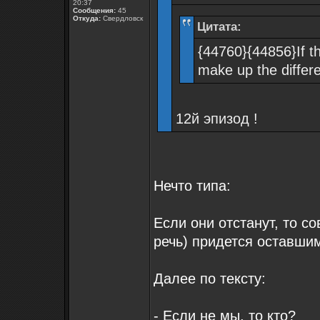
20:37
Сообщения:
45
Откуда:
Свердловск
Цитата:
{44760}{44856}If the
make up the differ
12й эпизод !
Нечто типа:
Если они отстанут, то с
речь) придется оставши
Далее по тексту:
- Если не мы, то кто?