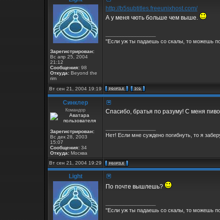
http://b5subtitles.freeunixhost.com/
А у меня чють больше чем выше.
_________________
"Если уж ты падаешь со скалы, то можешь по
Зарегистрирован:
Вс апр 25, 2004
21:12
Сообщения:
98
Откуда:
Beyond the
rim
Вт сен 21, 2004 19:19
Синклер
Командор
Спасибо, братья по разуму! С меня пиво 
_________________
Зарегистрирован:
Нет! Если мне суждено погибнуть, то я заберу
Вс дек 28, 2003
15:07
Сообщения:
34
Откуда:
Москва
Вт сен 21, 2004 19:29
Light
По почте вышлешь?
_________________
"Если уж ты падаешь со скалы, то можешь по