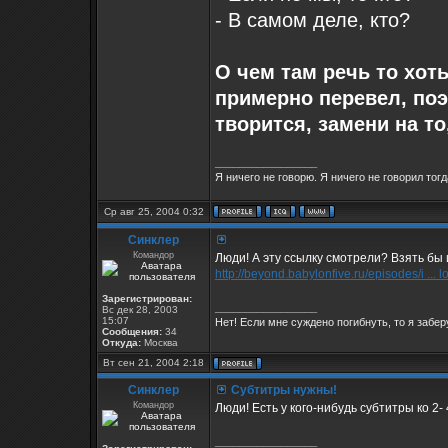
- В самом деле, кто?
О чем там речь то хоть
примерно перевел, поэ
творится, замени на то,
_________________
Я ничего не говорю. Я ничего не говорил тогд
Ср авг 25, 2004 0:32
Синклер
Командор
Люди! А эту ссылку смотрели? Взять бы и
http://beyond.babylonfive.ru/episodes/i ... 
Зарегистрирован:
_________________
Вс дек 28, 2003
15:07
Нет! Если мне суждено погибнуть, то я заберу
Сообщения:
34
Откуда:
Москва
Вт сен 21, 2004 2:18
Синклер
Субтитры нужны!
Командор
Люди! Есть у кого-нибудь субтитры ко 2-
_________________